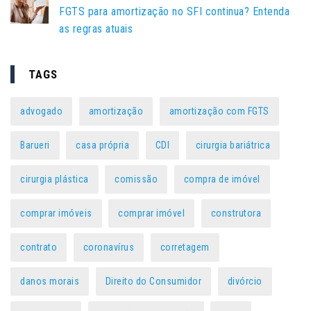
FGTS para amortização no SFI continua? Entenda
as regras atuais
TAGS
advogado
amortização
amortização com FGTS
Barueri
casa própria
CDI
cirurgia bariátrica
cirurgia plástica
comissão
compra de imóvel
comprar imóveis
comprar imóvel
construtora
contrato
coronavírus
corretagem
danos morais
Direito do Consumidor
divórcio