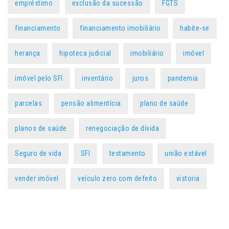
empréstimo
exclusão da sucessão
FGTS
financiamento
financiamento imobiliário
habite-se
herança
hipoteca judicial
imobiliário
imóvel
imóvel pelo SFI
inventário
juros
pandemia
parcelas
pensão alimentícia
plano de saúde
planos de saúde
renegociação de dívida
Seguro de vida
SFI
testamento
união estável
vender imóvel
veículo zero com defeito
vistoria