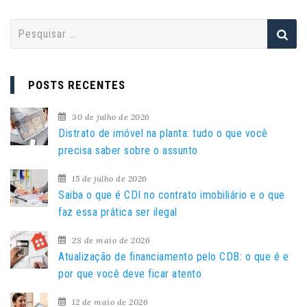
P
e
s
q
POSTS RECENTES
u
i
30 de julho de 2026
s
Distrato de imóvel na planta: tudo o que você
a
precisa saber sobre o assunto
r
15 de julho de 2026
p
Saiba o que é CDI no contrato imobiliário e o que
o
faz essa prática ser ilegal
r
:
28 de maio de 2026
Atualização de financiamento pelo CDB: o que é e
por que você deve ficar atento
12 de maio de 2026