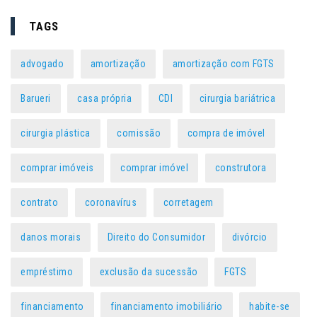
TAGS
advogado
amortização
amortização com FGTS
Barueri
casa própria
CDI
cirurgia bariátrica
cirurgia plástica
comissão
compra de imóvel
comprar imóveis
comprar imóvel
construtora
contrato
coronavírus
corretagem
danos morais
Direito do Consumidor
divórcio
empréstimo
exclusão da sucessão
FGTS
financiamento
financiamento imobiliário
habite-se