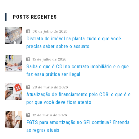
s
q
POSTS RECENTES
u
i
30 de julho de 2026
s
Distrato de imóvel na planta: tudo o que você
a
precisa saber sobre o assunto
r
15 de julho de 2026
p
Saiba o que é CDI no contrato imobiliário e o que
o
faz essa prática ser ilegal
r
:
28 de maio de 2026
Atualização de financiamento pelo CDB: o que é e
por que você deve ficar atento
12 de maio de 2026
FGTS para amortização no SFI continua? Entenda
as regras atuais