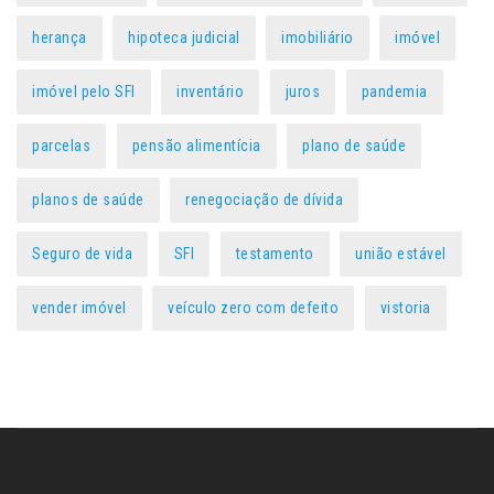
herança
hipoteca judicial
imobiliário
imóvel
imóvel pelo SFI
inventário
juros
pandemia
parcelas
pensão alimentícia
plano de saúde
planos de saúde
renegociação de dívida
Seguro de vida
SFI
testamento
união estável
vender imóvel
veículo zero com defeito
vistoria