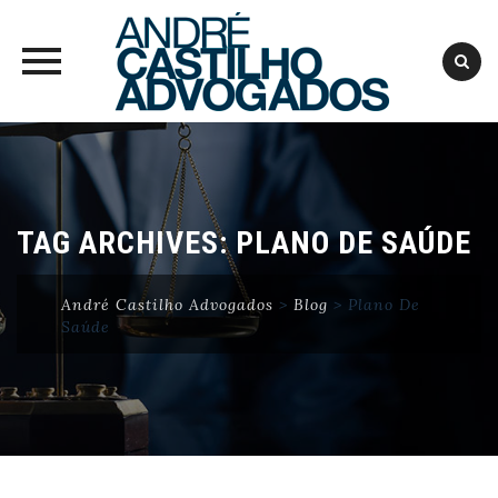
Skip
to
content
TAG ARCHIVES:
PLANO DE SAÚDE
André Castilho Advogados
>
Blog
>
Plano De
Saúde