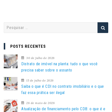
P
e
s
q
POSTS RECENTES
u
i
30 de julho de 2026
s
Distrato de imóvel na planta: tudo o que você
a
precisa saber sobre o assunto
r
15 de julho de 2026
p
Saiba o que é CDI no contrato imobiliário e o que
o
faz essa prática ser ilegal
r
:
28 de maio de 2026
Atualização de financiamento pelo CDB: o que é e