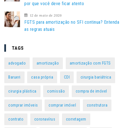
por que você deve ficar atento
12 de maio de 2026
FGTS para amortização no SFI continua? Entenda
as regras atuais
TAGS
advogado
amortização
amortização com FGTS
Barueri
casa própria
CDI
cirurgia bariátrica
cirurgia plástica
comissão
compra de imóvel
comprar imóveis
comprar imóvel
construtora
contrato
coronavírus
corretagem