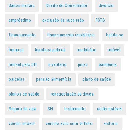
danos morais
Direito do Consumidor
divórcio
empréstimo
exclusão da sucessão
FGTS
financiamento
financiamento imobiliário
habite-se
herança
hipoteca judicial
imobiliário
imóvel
imóvel pelo SFI
inventário
juros
pandemia
parcelas
pensão alimentícia
plano de saúde
planos de saúde
renegociação de dívida
Seguro de vida
SFI
testamento
união estável
vender imóvel
veículo zero com defeito
vistoria