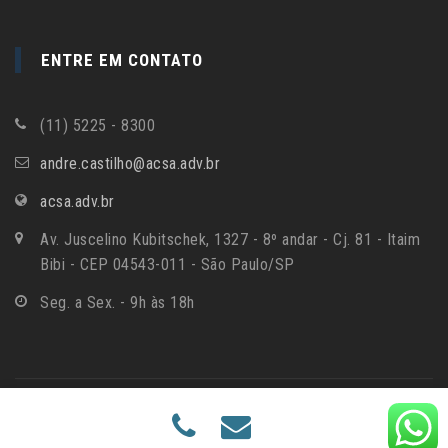
ENTRE EM CONTATO
(11) 5225 - 8300
andre.castilho@acsa.adv.br
acsa.adv.br
Av. Juscelino Kubitschek, 1327 - 8º andar - Cj. 81 - Itaim
Bibi - CEP 04543-011 - São Paulo/SP
Seg. a Sex. - 9h às 18h
Inside Digital - Agência de Martketing Digital