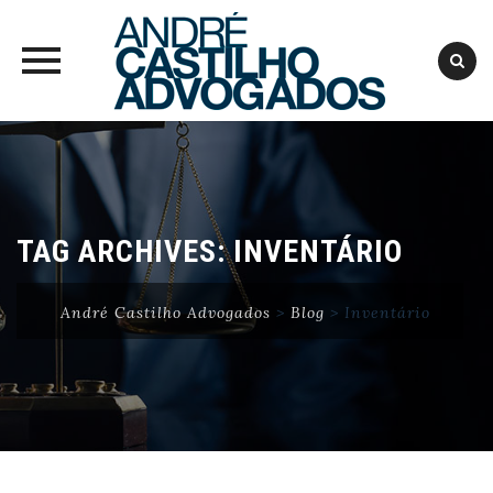
Skip
to
content
TAG ARCHIVES:
INVENTÁRIO
André Castilho Advogados
>
Blog
>
Inventário