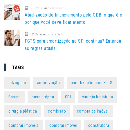
:
28 de maio de 2026
Atualização de financiamento pelo CDB: o que é e
por que você deve ficar atento
12 de maio de 2026
FGTS para amortização no SFI continua? Entenda
as regras atuais
TAGS
advogado
amortização
amortização com FGTS
Barueri
casa própria
CDI
cirurgia bariátrica
cirurgia plástica
comissão
compra de imóvel
comprar imóveis
comprar imóvel
construtora