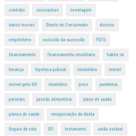
contrato
coronavírus
corretagem
danos morais
Direito do Consumidor
divórcio
empréstimo
exclusão da sucessão
FGTS
financiamento
financiamento imobiliário
habite-se
herança
hipoteca judicial
imobiliário
imóvel
imóvel pelo SFI
inventário
juros
pandemia
parcelas
pensão alimentícia
plano de saúde
planos de saúde
renegociação de dívida
Seguro de vida
SFI
testamento
união estável