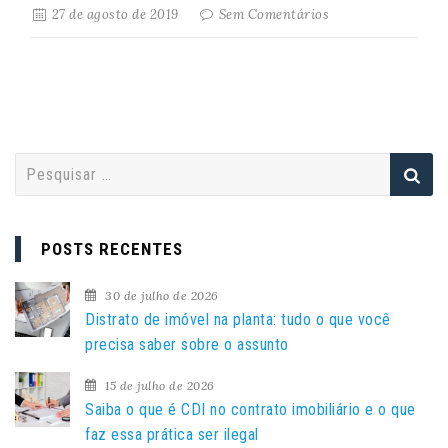
27 de agosto de 2019
Sem Comentários
P
e
s
q
POSTS RECENTES
u
i
30 de julho de 2026
s
Distrato de imóvel na planta: tudo o que você
a
precisa saber sobre o assunto
r
15 de julho de 2026
p
Saiba o que é CDI no contrato imobiliário e o que
o
faz essa prática ser ilegal
r