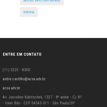
veículo zero com defeito
vistoria
ENTRE EM CONTATO
(11) 5225 - 8300
andre.castilho@acsa.adv.br
acsa.adv.br
Av. Juscelino Kubitschek, 1327 - 8º andar - Cj. 81
- Itaim Bibi - CEP 04543-011 - São Paulo/SP