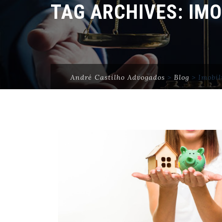
TAG ARCHIVES:
IMO
André Castilho Advogados
>
Blog
>
Imobil