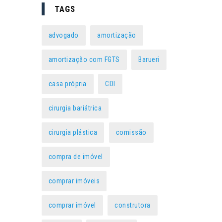
TAGS
advogado
amortização
amortização com FGTS
Barueri
casa própria
CDI
cirurgia bariátrica
cirurgia plástica
comissão
compra de imóvel
comprar imóveis
comprar imóvel
construtora