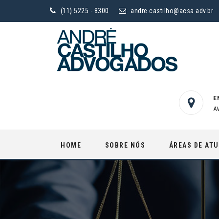
(11) 5225 - 8300
andre.castilho@acsa.adv.br
E
A
Skip
HOME
SOBRE NÓS
ÁREAS DE AT
to
content