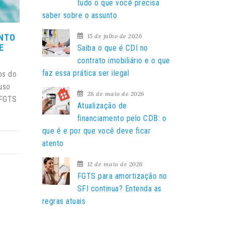
a
tudo o que você precisa
r
saber sobre o assunto
p
15 de julho de 2026
NTO
o
E
Saiba o que é CDI no
r
contrato imobiliário e o que
:
faz essa prática ser ilegal
os do
uso
28 de maio de 2026
 FGTS
Atualização de
financiamento pelo CDB: o
que é e por que você deve ficar
atento
12 de maio de 2026
FGTS para amortização no
SFI continua? Entenda as
regras atuais