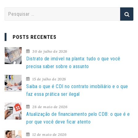
P
e
s
q
POSTS RECENTES
u
i
30 de julho de 2026
s
Distrato de imóvel na planta: tudo o que você
a
precisa saber sobre o assunto
r
15 de julho de 2026
p
Saiba o que é CDI no contrato imobiliário e o que
o
faz essa prática ser ilegal
r
:
28 de maio de 2026
Atualização de financiamento pelo CDB: o que é e
por que você deve ficar atento
12 de maio de 2026