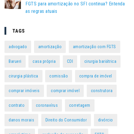
FGTS para amortização no SFI continua? Entenda
as regras atuais
TAGS
advogado
amortização
amortização com FGTS
Barueri
casa própria
CDI
cirurgia bariátrica
cirurgia plástica
comissão
compra de imóvel
comprar imóveis
comprar imóvel
construtora
contrato
coronavírus
corretagem
danos morais
Direito do Consumidor
divórcio