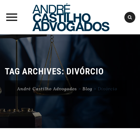
Skip
to
content
TAG ARCHIVES:
DIVÓRCIO
André Castilho Advogados
>
Blog
>
Divórcio