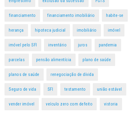
empréstimo
exclusão da sucessão
FGTS
financiamento
financiamento imobiliário
habite-se
herança
hipoteca judicial
imobiliário
imóvel
imóvel pelo SFI
inventário
juros
pandemia
parcelas
pensão alimentícia
plano de saúde
planos de saúde
renegociação de dívida
Seguro de vida
SFI
testamento
união estável
vender imóvel
veículo zero com defeito
vistoria