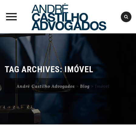
Skip
to
content
TAG ARCHIVES:
IMÓVEL
André Castilho Advogados
>
Blog
>
Imóvel