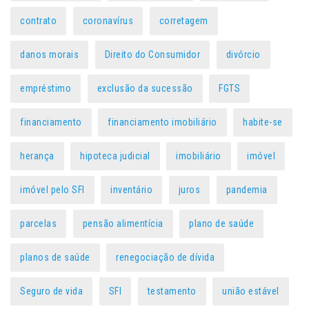
contrato
coronavírus
corretagem
danos morais
Direito do Consumidor
divórcio
empréstimo
exclusão da sucessão
FGTS
financiamento
financiamento imobiliário
habite-se
herança
hipoteca judicial
imobiliário
imóvel
imóvel pelo SFI
inventário
juros
pandemia
parcelas
pensão alimentícia
plano de saúde
planos de saúde
renegociação de dívida
Seguro de vida
SFI
testamento
união estável