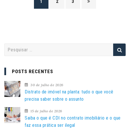
1
2
3
P
e
s
q
POSTS RECENTES
u
i
30 de julho de 2026
s
Distrato de imóvel na planta: tudo o que você
a
precisa saber sobre o assunto
r
15 de julho de 2026
p
Saiba o que é CDI no contrato imobiliário e o que
o
faz essa prática ser ilegal
r