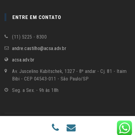
ENTRE EM CONTATO
(11) 5225 - 8300
andre.castilho@acsa.adv.br
acsa.adv.br
Av. Juscelino Kubitschek, 1327 - 8º andar - Cj. 81 - Itaim
Bibi - CEP 04543-011 - São Paulo/SP
Seg. a Sex. - 9h às 18h
Inside Digital - Agência de Martketing Digital