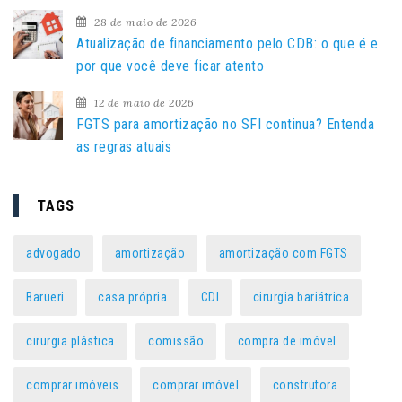
:
28 de maio de 2026
Atualização de financiamento pelo CDB: o que é e
por que você deve ficar atento
12 de maio de 2026
FGTS para amortização no SFI continua? Entenda
as regras atuais
TAGS
advogado
amortização
amortização com FGTS
Barueri
casa própria
CDI
cirurgia bariátrica
cirurgia plástica
comissão
compra de imóvel
comprar imóveis
comprar imóvel
construtora