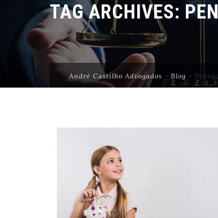
TAG ARCHIVES:
PEN
André Castilho Advogados
>
Blog
>
Pensão