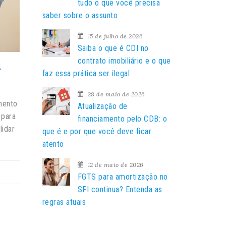
a
tudo o que você precisa
r
saber sobre o assunto
p
15 de julho de 2026
o
Saiba o que é CDI no
r
contrato imobiliário e o que
:
A
faz essa prática ser ilegal
28 de maio de 2026
mento
Atualização de
 para
financiamento pelo CDB: o
lidar
que é e por que você deve ficar
atento
12 de maio de 2026
FGTS para amortização no
SFI continua? Entenda as
regras atuais