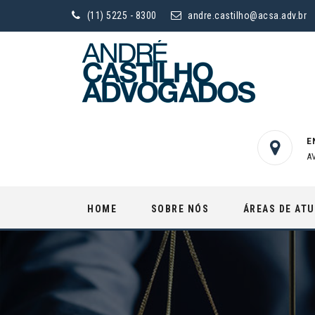
(11) 5225 - 8300
andre.castilho@acsa.adv.br
E
A
Skip
HOME
SOBRE NÓS
ÁREAS DE AT
to
content