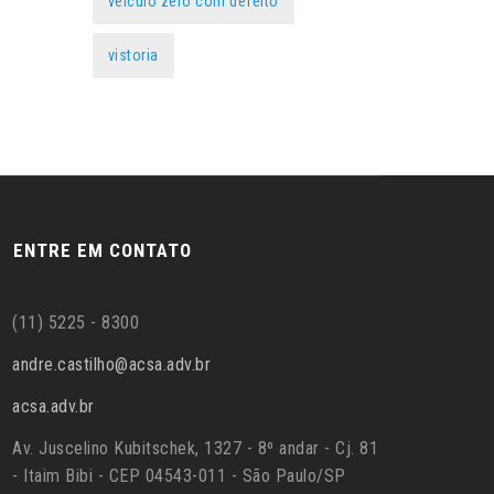
veículo zero com defeito
vistoria
ENTRE EM CONTATO
(11) 5225 - 8300
andre.castilho@acsa.adv.br
acsa.adv.br
Av. Juscelino Kubitschek, 1327 - 8º andar - Cj. 81
- Itaim Bibi - CEP 04543-011 - São Paulo/SP