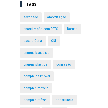
TAGS
advogado
amortização
amortização com FGTS
Barueri
casa própria
CDI
cirurgia bariátrica
cirurgia plástica
comissão
compra de imóvel
comprar imóveis
comprar imóvel
construtora