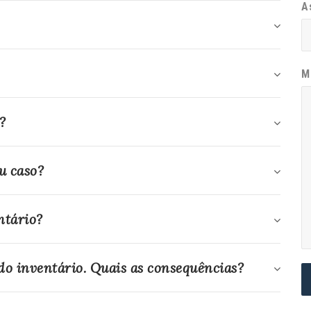
A
M
?
u caso?
ntário?
 do inventário. Quais as consequências?