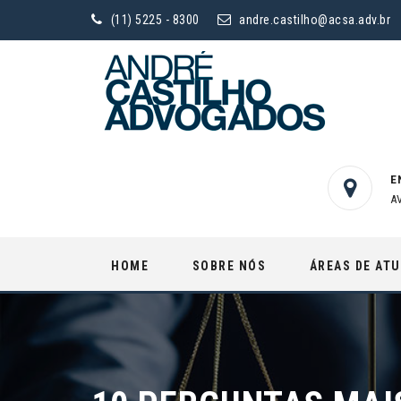
(11) 5225 - 8300
andre.castilho@acsa.adv.br
E
A
Skip
HOME
SOBRE NÓS
ÁREAS DE AT
to
content