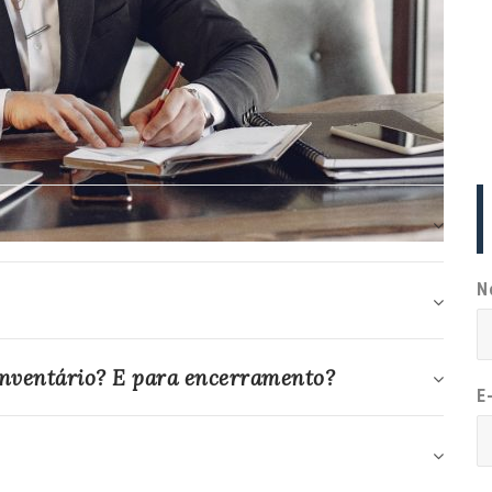
N
inventário? E para encerramento?
E