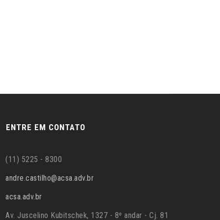
ENTRE EM CONTATO
(11) 5225 - 8300
andre.castilho@acsa.adv.br
acsa.adv.br
Av. Juscelino Kubitschek, 1327 - 8º andar - Cj. 81