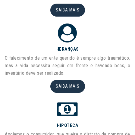
SAIBA MAIS
HERANÇAS
O falec­i­mento de um ente querido é sem­pre algo traumático,
mas a vida neces­sita seguir em frente e havendo bens, o
inven­tário deve ser real­izado.
SAIBA MAIS
HIPOTECA
Apoiamos o consumidor, que queira o distrato da compra de