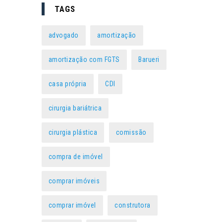
TAGS
advogado
amortização
amortização com FGTS
Barueri
casa própria
CDI
cirurgia bariátrica
cirurgia plástica
comissão
compra de imóvel
comprar imóveis
comprar imóvel
construtora