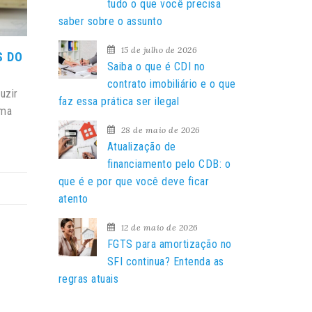
a
tudo o que você precisa
r
saber sobre o assunto
p
15 de julho de 2026
o
S DO
Saiba o que é CDI no
r
contrato imobiliário e o que
:
uzir
faz essa prática ser ilegal
ema
28 de maio de 2026
Atualização de
financiamento pelo CDB: o
que é e por que você deve ficar
atento
12 de maio de 2026
FGTS para amortização no
SFI continua? Entenda as
regras atuais