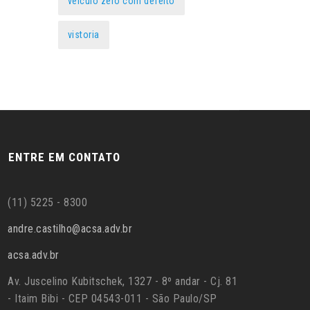
veículo zero com defeito
vistoria
ENTRE EM CONTATO
(11) 5225 - 8300
andre.castilho@acsa.adv.br
acsa.adv.br
Av. Juscelino Kubitschek, 1327 - 8º andar - Cj. 81
- Itaim Bibi - CEP 04543-011 - São Paulo/SP