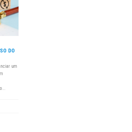
USO DO
anciar um
em
...