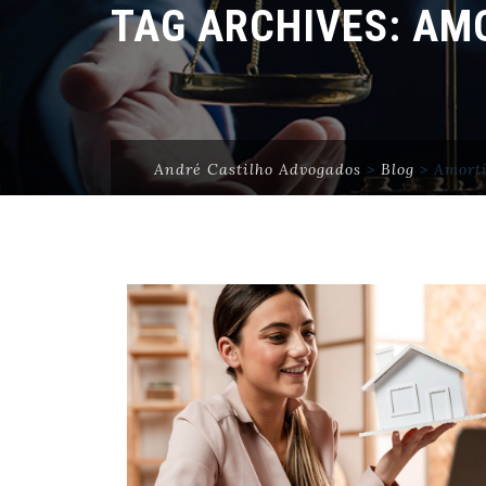
TAG ARCHIVES:
AMO
André Castilho Advogados
>
Blog
>
Amort