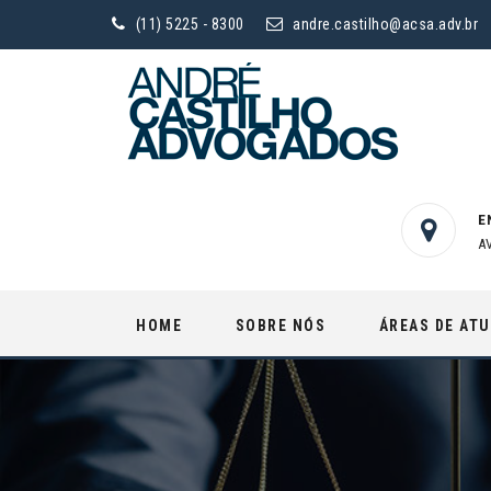
(11) 5225 - 8300
andre.castilho@acsa.adv.br
E
A
Skip
HOME
SOBRE NÓS
ÁREAS DE AT
to
content