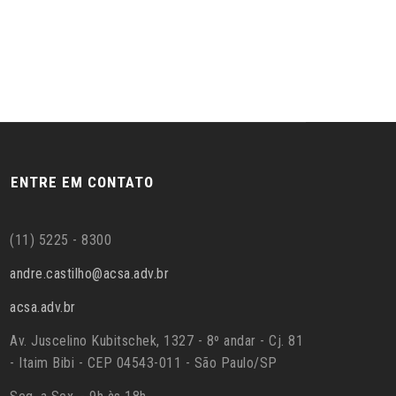
ENTRE EM CONTATO
(11) 5225 - 8300
andre.castilho@acsa.adv.br
acsa.adv.br
Av. Juscelino Kubitschek, 1327 - 8º andar - Cj. 81
- Itaim Bibi - CEP 04543-011 - São Paulo/SP