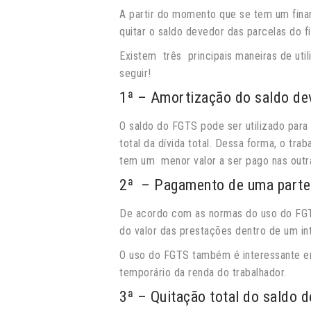
A partir do momento que se tem um finan
quitar o saldo devedor das parcelas do f
Existem três principais maneiras de util
seguir!
1
ª –
Amortização do saldo de
O saldo do FGTS pode ser utilizado para
total da dívida total. Dessa forma, o tra
tem um menor valor a ser pago nas outra
2
ª
– Pagamento de uma parte 
De acordo com as normas do uso do FGTS 
do valor das prestações dentro de um in
O uso do FGTS também é interessante em
temporário da renda do trabalhador.
3
ª –
Quitação total do saldo 