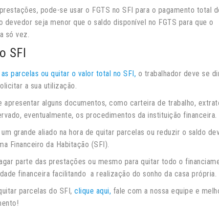
restações, pode-se usar o FGTS no SFI para o pagamento total d
o devedor seja menor que o saldo disponível no FGTS para que o
ma só vez.
o SFI
 as parcelas ou quitar o valor total no SFI,
o trabalhador deve se dir
licitar a sua utilização.
e apresentar alguns documentos, como carteira de trabalho, extrat
vado, eventualmente, os procedimentos da instituição financeira.
m grande aliado na hora de quitar parcelas ou reduzir o saldo de
ema Financeiro da Habitação (SFI).
pagar parte das prestações ou mesmo para quitar todo o financiame
ade financeira facilitando a realização do sonho da casa própria.
uitar parcelas do SFI,
clique aqui,
fale com a nossa equipe e melh
mento!