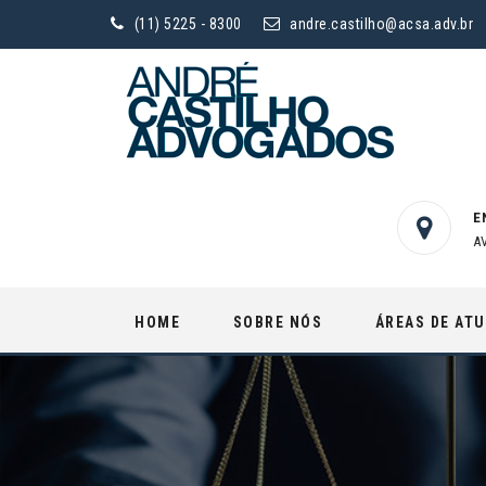
(11) 5225 - 8300
andre.castilho@acsa.adv.br
E
A
Skip
HOME
SOBRE NÓS
ÁREAS DE AT
to
content