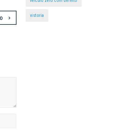
veículo zero com defeito
vistoria
MO