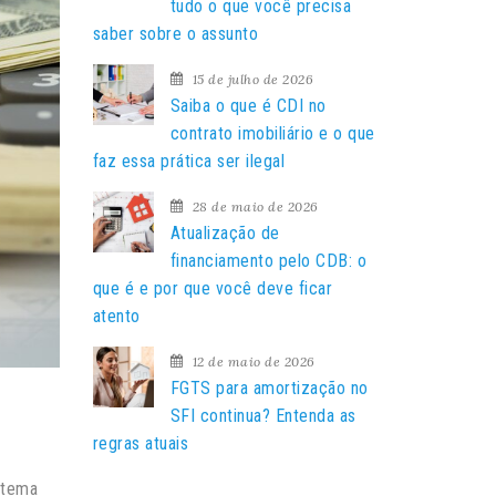
a
tudo o que você precisa
r
saber sobre o assunto
p
15 de julho de 2026
o
Saiba o que é CDI no
r
contrato imobiliário e o que
:
faz essa prática ser ilegal
28 de maio de 2026
Atualização de
financiamento pelo CDB: o
que é e por que você deve ficar
atento
12 de maio de 2026
FGTS para amortização no
SFI continua? Entenda as
regras atuais
stema