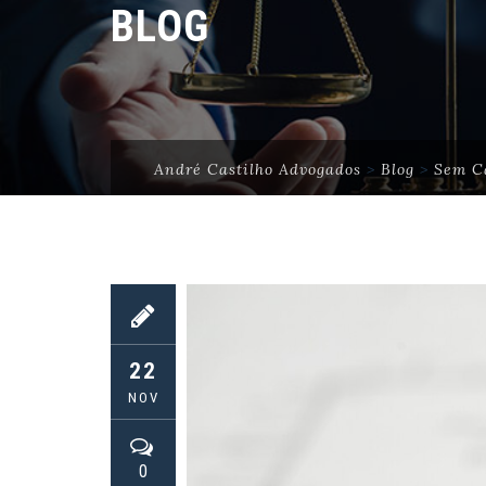
BLOG
André Castilho Advogados
>
Blog
>
Sem C
22
NOV
0