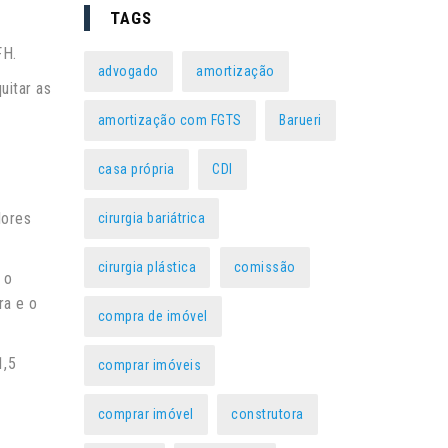
TAGS
FH.
advogado
amortização
uitar as
amortização com FGTS
Barueri
casa própria
CDI
lores
cirurgia bariátrica
cirurgia plástica
comissão
 o
ra e o
compra de imóvel
1,5
comprar imóveis
comprar imóvel
construtora