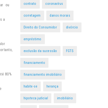
contrato
coronavírus
zar ou
corretagem
danos morais
os a
Direito do Consumidor
divórcio
empréstimo
alor
ortanto,
exclusão da sucessão
FGTS
financiamento
até 80%
financiamento imobiliário
habite-se
herança
e
hipoteca judicial
imobiliário