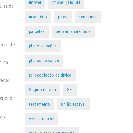
imóvel
imóvel pelo SFI
o saldo
inventário
juros
pandemia
parcelas
pensão alimentícia
igir até
plano de saúde
planos de saúde
o do
renegociação de dívida
vedor
Seguro de vida
SFI
nto, o
testamento
união estável
ore
vender imóvel