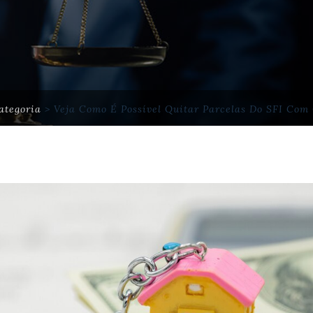
ategoria
>
Veja Como É Possível Quitar Parcelas Do SFI Co