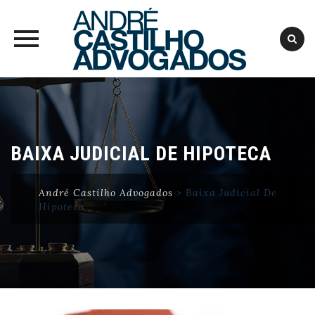
Skip
to
content
BAIXA JUDICIAL DE HIPOTECA
André Castilho Advogados
>
Baixa Judicial De
Hipoteca