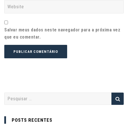
Salvar meus dados neste navegador para a próxima vez
que eu comentar.
P
e
s
q
POSTS RECENTES
u