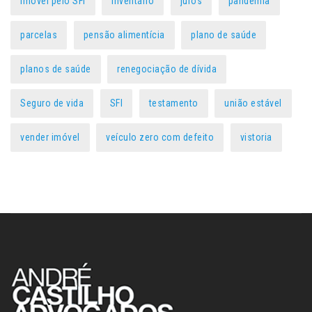
imóvel pelo SFI
inventário
juros
pandemia
parcelas
pensão alimentícia
plano de saúde
planos de saúde
renegociação de dívida
Seguro de vida
SFI
testamento
união estável
vender imóvel
veículo zero com defeito
vistoria