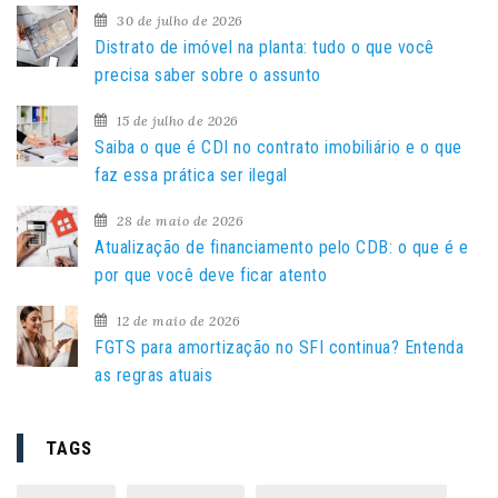
i
30 de julho de 2026
s
Distrato de imóvel na planta: tudo o que você
a
precisa saber sobre o assunto
r
15 de julho de 2026
p
Saiba o que é CDI no contrato imobiliário e o que
o
faz essa prática ser ilegal
r
:
28 de maio de 2026
Atualização de financiamento pelo CDB: o que é e
por que você deve ficar atento
12 de maio de 2026
FGTS para amortização no SFI continua? Entenda
as regras atuais
TAGS