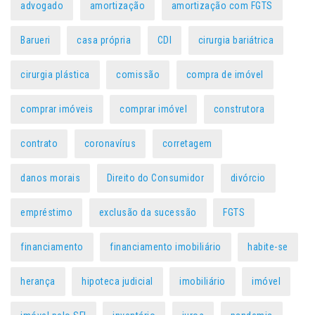
advogado
amortização
amortização com FGTS
Barueri
casa própria
CDI
cirurgia bariátrica
cirurgia plástica
comissão
compra de imóvel
comprar imóveis
comprar imóvel
construtora
contrato
coronavírus
corretagem
danos morais
Direito do Consumidor
divórcio
empréstimo
exclusão da sucessão
FGTS
financiamento
financiamento imobiliário
habite-se
herança
hipoteca judicial
imobiliário
imóvel