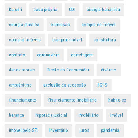
Barueri
casa própria
CDI
cirurgia bariátrica
cirurgia plástica
comissão
compra de imóvel
comprar imóveis
comprar imóvel
construtora
contrato
coronavírus
corretagem
danos morais
Direito do Consumidor
divórcio
empréstimo
exclusão da sucessão
FGTS
financiamento
financiamento imobiliário
habite-se
herança
hipoteca judicial
imobiliário
imóvel
imóvel pelo SFI
inventário
juros
pandemia