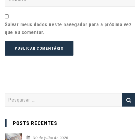
Salvar meus dados neste navegador para a próxima vez
que eu comentar.
P
e
s
q
POSTS RECENTES
u
i
30 de julho de 2026