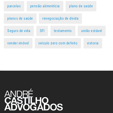
parcelas
pensão alimentícia
plano de saúde
planos de saúde
renegociação de dívida
Seguro de vida
SFI
testamento
união estável
vender imóvel
veículo zero com defeito
vistoria