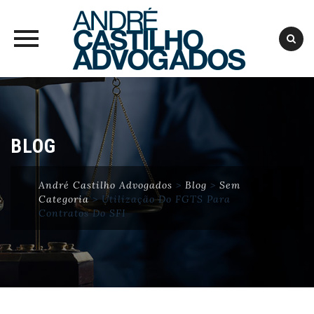
Skip
to
content
BLOG
André Castilho Advogados
>
Blog
>
Sem
Categoria
>
Utilização Do FGTS Para
Contratos Do SFI