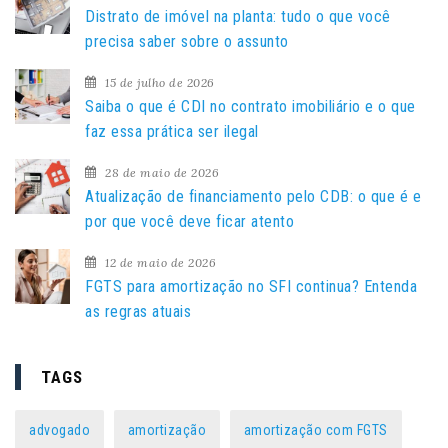
s
Distrato de imóvel na planta: tudo o que você
a
precisa saber sobre o assunto
r
15 de julho de 2026
p
Saiba o que é CDI no contrato imobiliário e o que
o
faz essa prática ser ilegal
r
:
28 de maio de 2026
Atualização de financiamento pelo CDB: o que é e
por que você deve ficar atento
12 de maio de 2026
FGTS para amortização no SFI continua? Entenda
as regras atuais
TAGS
advogado
amortização
amortização com FGTS