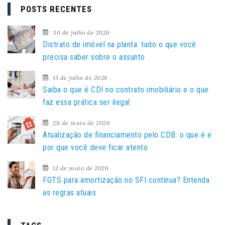
q
POSTS RECENTES
u
i
30 de julho de 2026
s
Distrato de imóvel na planta: tudo o que você
a
precisa saber sobre o assunto
r
15 de julho de 2026
p
Saiba o que é CDI no contrato imobiliário e o que
o
faz essa prática ser ilegal
r
:
28 de maio de 2026
Atualização de financiamento pelo CDB: o que é e
por que você deve ficar atento
12 de maio de 2026
FGTS para amortização no SFI continua? Entenda
as regras atuais