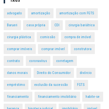
TAGS
advogado
amortização
amortização com FGTS
Barueri
casa própria
CDI
cirurgia bariátrica
cirurgia plástica
comissão
compra de imóvel
comprar imóveis
comprar imóvel
construtora
contrato
coronavírus
corretagem
danos morais
Direito do Consumidor
divórcio
empréstimo
exclusão da sucessão
FGTS
financiamento
financiamento imobiliário
habite-se
herança
hipoteca judicial
imobiliário
imóvel