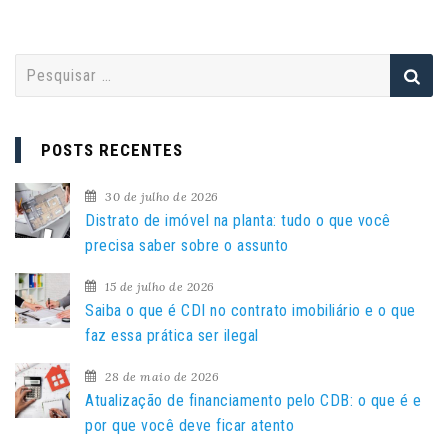
P
e
s
q
POSTS RECENTES
u
i
30 de julho de 2026
s
Distrato de imóvel na planta: tudo o que você
a
precisa saber sobre o assunto
r
15 de julho de 2026
p
Saiba o que é CDI no contrato imobiliário e o que
o
faz essa prática ser ilegal
r
:
28 de maio de 2026
Atualização de financiamento pelo CDB: o que é e
por que você deve ficar atento