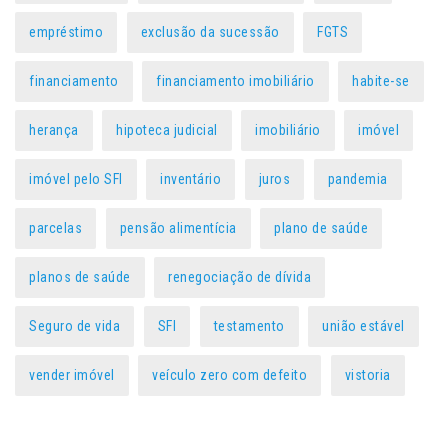
empréstimo
exclusão da sucessão
FGTS
financiamento
financiamento imobiliário
habite-se
herança
hipoteca judicial
imobiliário
imóvel
imóvel pelo SFI
inventário
juros
pandemia
parcelas
pensão alimentícia
plano de saúde
planos de saúde
renegociação de dívida
Seguro de vida
SFI
testamento
união estável
vender imóvel
veículo zero com defeito
vistoria