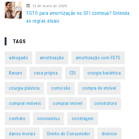
12 de maio de 2026
FGTS para amortização no SFI continua? Entenda
as regras atuais
TAGS
advogado
amortização
amortização com FGTS
Barueri
casa própria
CDI
cirurgia bariátrica
cirurgia plástica
comissão
compra de imóvel
comprar imóveis
comprar imóvel
construtora
contrato
coronavírus
corretagem
danos morais
Direito do Consumidor
divórcio