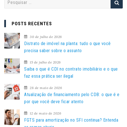
e
s
q
POSTS RECENTES
u
i
30 de julho de 2026
s
Distrato de imóvel na planta: tudo o que você
a
precisa saber sobre o assunto
r
15 de julho de 2026
p
Saiba o que é CDI no contrato imobiliário e o que
o
faz essa prática ser ilegal
r
:
28 de maio de 2026
Atualização de financiamento pelo CDB: o que é e
por que você deve ficar atento
12 de maio de 2026
FGTS para amortização no SFI continua? Entenda