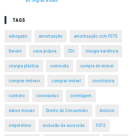
as regras atuais
TAGS
advogado
amortização
amortização com FGTS
Barueri
casa própria
CDI
cirurgia bariátrica
cirurgia plástica
comissão
compra de imóvel
comprar imóveis
comprar imóvel
construtora
contrato
coronavírus
corretagem
danos morais
Direito do Consumidor
divórcio
empréstimo
exclusão da sucessão
FGTS