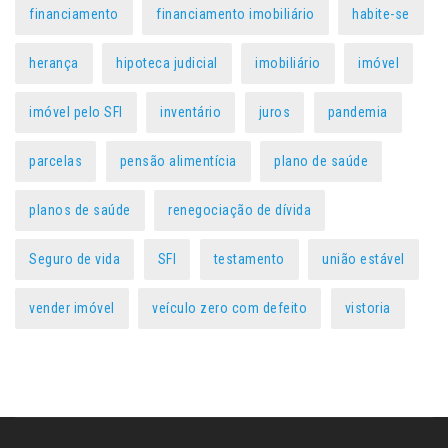
financiamento
financiamento imobiliário
habite-se
herança
hipoteca judicial
imobiliário
imóvel
imóvel pelo SFI
inventário
juros
pandemia
parcelas
pensão alimentícia
plano de saúde
planos de saúde
renegociação de dívida
Seguro de vida
SFI
testamento
união estável
vender imóvel
veículo zero com defeito
vistoria