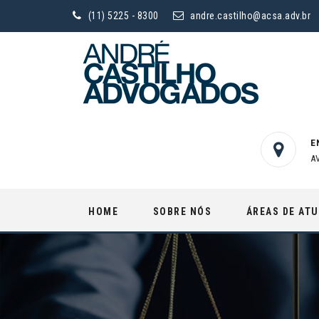
(11) 5225 - 8300
andre.castilho@acsa.adv.br
E
A
Skip
HOME
SOBRE NÓS
ÁREAS DE AT
to
content