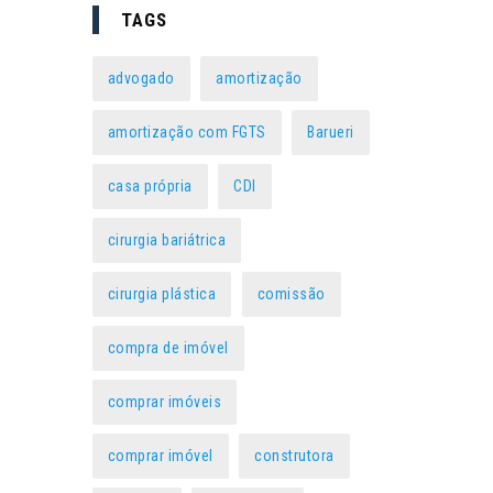
TAGS
advogado
amortização
amortização com FGTS
Barueri
casa própria
CDI
cirurgia bariátrica
cirurgia plástica
comissão
compra de imóvel
comprar imóveis
comprar imóvel
construtora