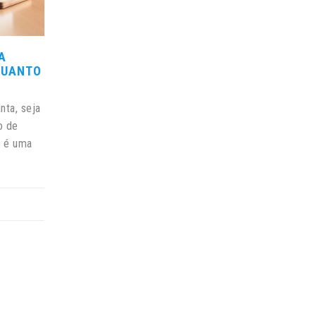
A
 QUANTO
nta, seja
o de
, é uma