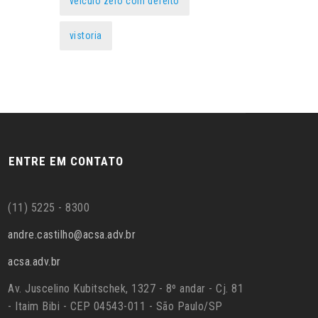
veículo zero com defeito
vistoria
ENTRE EM CONTATO
(11) 5225 - 8300
andre.castilho@acsa.adv.br
acsa.adv.br
Av. Juscelino Kubitschek, 1327 - 8º andar - Cj. 81
- Itaim Bibi - CEP 04543-011 - São Paulo/SP