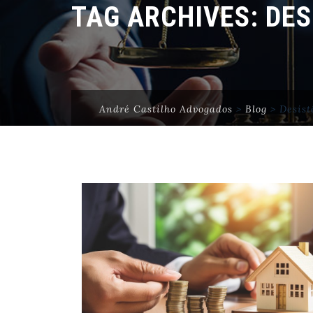
TAG ARCHIVES:
DES
André Castilho Advogados
>
Blog
>
Desist