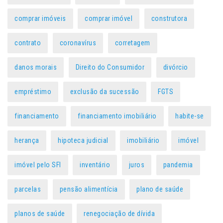
comprar imóveis
comprar imóvel
construtora
contrato
coronavírus
corretagem
danos morais
Direito do Consumidor
divórcio
empréstimo
exclusão da sucessão
FGTS
financiamento
financiamento imobiliário
habite-se
herança
hipoteca judicial
imobiliário
imóvel
imóvel pelo SFI
inventário
juros
pandemia
parcelas
pensão alimentícia
plano de saúde
planos de saúde
renegociação de dívida