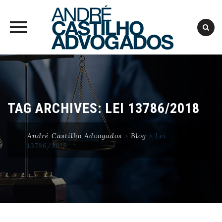
Skip
to
content
TAG ARCHIVES:
LEI 13786/2018
André Castilho Advogados
>
Blog
>
Lei
13786/2018