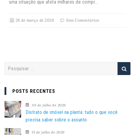
uma situação que afeta milhares de compr...
26 de março de 2026
Sem Comentários
P
e
s
q
POSTS RECENTES
u
i
30 de julho de 2026
s
Distrato de imóvel na planta: tudo o que você
a
precisa saber sobre o assunto
r
15 de julho de 2026
p