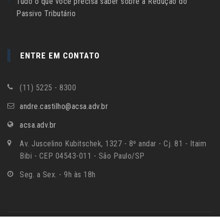
Tudo o que você precisa saber sobre a Redução do
Passivo Tributário
ENTRE EM CONTATO
(11) 5225 - 8300
andre.castilho@acsa.adv.br
acsa.adv.br
Av. Juscelino Kubitschek, 1327 - 8º andar - Cj. 81 - Itaim
Bibi - CEP 04543-011 - São Paulo/SP
Seg. a Sex. - 9h às 18h