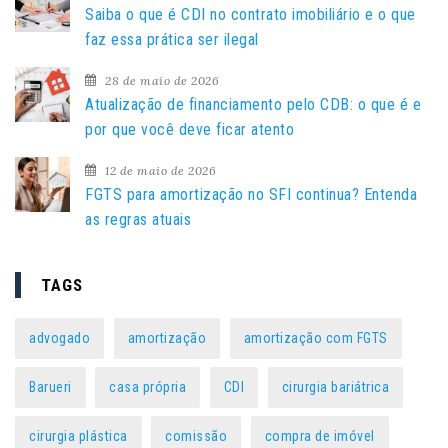
Saiba o que é CDI no contrato imobiliário e o que
o
faz essa prática ser ilegal
r
:
28 de maio de 2026
Atualização de financiamento pelo CDB: o que é e
por que você deve ficar atento
12 de maio de 2026
FGTS para amortização no SFI continua? Entenda
as regras atuais
TAGS
advogado
amortização
amortização com FGTS
Barueri
casa própria
CDI
cirurgia bariátrica
cirurgia plástica
comissão
compra de imóvel