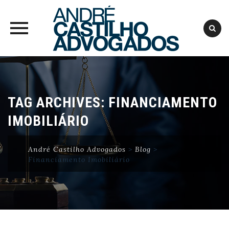
Skip
to
content
TAG ARCHIVES:
FINANCIAMENTO
IMOBILIÁRIO
André Castilho Advogados
>
Blog
>
Financiamento Imobiliário