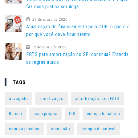
o
faz essa prática ser ilegal
r
:
28 de maio de 2026
Atualização de financiamento pelo CDB: o que é e
por que você deve ficar atento
12 de maio de 2026
FGTS para amortização no SFI continua? Entenda
as regras atuais
TAGS
advogado
amortização
amortização com FGTS
Barueri
casa própria
CDI
cirurgia bariátrica
cirurgia plástica
comissão
compra de imóvel