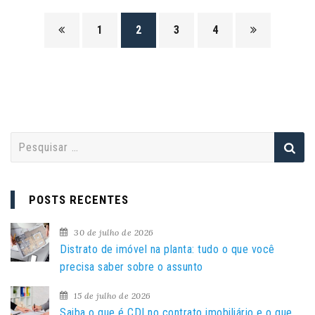
1
2
3
4
P
e
s
q
POSTS RECENTES
u
i
30 de julho de 2026
s
Distrato de imóvel na planta: tudo o que você
a
precisa saber sobre o assunto
r
15 de julho de 2026
p
Saiba o que é CDI no contrato imobiliário e o que