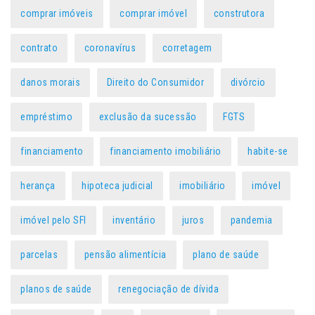
comprar imóveis
comprar imóvel
construtora
contrato
coronavírus
corretagem
danos morais
Direito do Consumidor
divórcio
empréstimo
exclusão da sucessão
FGTS
financiamento
financiamento imobiliário
habite-se
herança
hipoteca judicial
imobiliário
imóvel
imóvel pelo SFI
inventário
juros
pandemia
parcelas
pensão alimentícia
plano de saúde
planos de saúde
renegociação de dívida