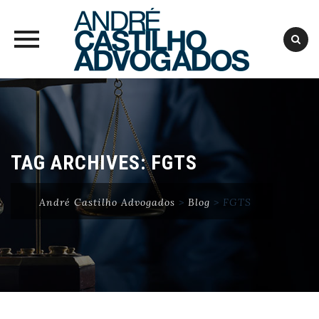
Skip
to
content
TAG ARCHIVES:
FGTS
André Castilho Advogados
>
Blog
>
FGTS