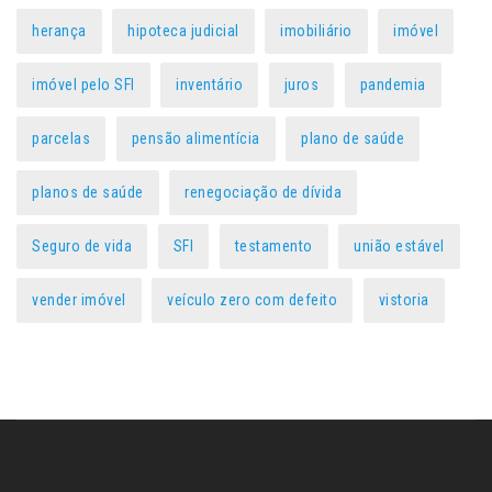
herança
hipoteca judicial
imobiliário
imóvel
imóvel pelo SFI
inventário
juros
pandemia
parcelas
pensão alimentícia
plano de saúde
planos de saúde
renegociação de dívida
Seguro de vida
SFI
testamento
união estável
vender imóvel
veículo zero com defeito
vistoria