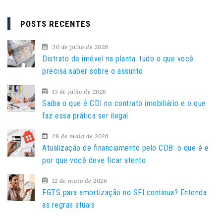
s
q
POSTS RECENTES
u
i
30 de julho de 2026
s
Distrato de imóvel na planta: tudo o que você
a
precisa saber sobre o assunto
r
15 de julho de 2026
p
Saiba o que é CDI no contrato imobiliário e o que
o
faz essa prática ser ilegal
r
:
28 de maio de 2026
Atualização de financiamento pelo CDB: o que é e
por que você deve ficar atento
12 de maio de 2026
FGTS para amortização no SFI continua? Entenda
as regras atuais