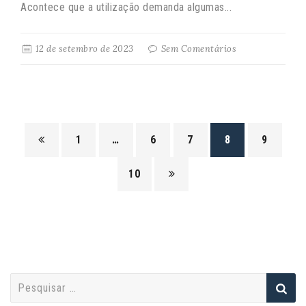
Acontece que a utilização demanda algumas...
12 de setembro de 2023
Sem Comentários
1
…
6
7
8
9
10
P
e