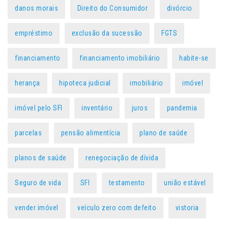
danos morais
Direito do Consumidor
divórcio
empréstimo
exclusão da sucessão
FGTS
financiamento
financiamento imobiliário
habite-se
herança
hipoteca judicial
imobiliário
imóvel
imóvel pelo SFI
inventário
juros
pandemia
parcelas
pensão alimentícia
plano de saúde
planos de saúde
renegociação de dívida
Seguro de vida
SFI
testamento
união estável
vender imóvel
veículo zero com defeito
vistoria