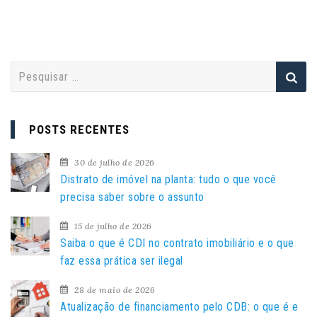
P
e
s
q
POSTS RECENTES
u
i
30 de julho de 2026
s
Distrato de imóvel na planta: tudo o que você
a
precisa saber sobre o assunto
r
15 de julho de 2026
p
Saiba o que é CDI no contrato imobiliário e o que
o
faz essa prática ser ilegal
r
:
28 de maio de 2026
Atualização de financiamento pelo CDB: o que é e