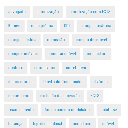
advogado
amortização
amortização com FGTS
Barueri
casa própria
CDI
cirurgia bariátrica
cirurgia plástica
comissão
compra de imóvel
comprar imóveis
comprar imóvel
construtora
contrato
coronavírus
corretagem
danos morais
Direito do Consumidor
divórcio
empréstimo
exclusão da sucessão
FGTS
financiamento
financiamento imobiliário
habite-se
herança
hipoteca judicial
imobiliário
imóvel