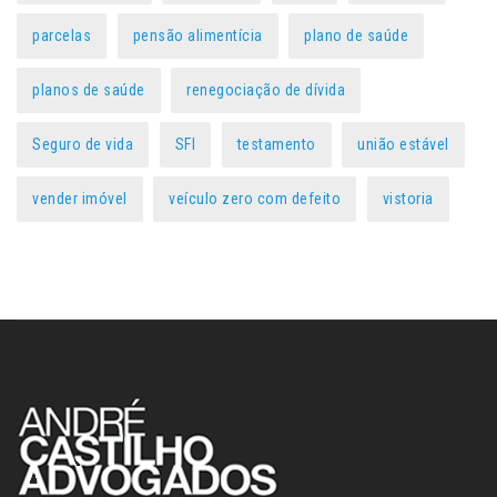
parcelas
pensão alimentícia
plano de saúde
planos de saúde
renegociação de dívida
Seguro de vida
SFI
testamento
união estável
vender imóvel
veículo zero com defeito
vistoria