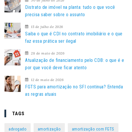
30 de julho de 2026
s
Distrato de imóvel na planta: tudo o que você
a
precisa saber sobre o assunto
r
15 de julho de 2026
p
Saiba o que é CDI no contrato imobiliário e o que
o
faz essa prática ser ilegal
r
:
28 de maio de 2026
Atualização de financiamento pelo CDB: o que é e
por que você deve ficar atento
12 de maio de 2026
FGTS para amortização no SFI continua? Entenda
as regras atuais
TAGS
advogado
amortização
amortização com FGTS