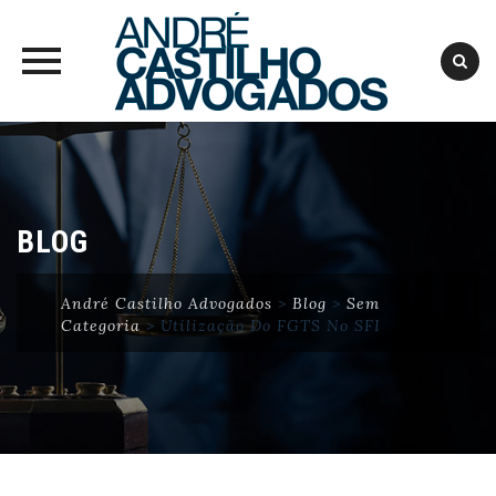
Skip
to
content
BLOG
André Castilho Advogados
>
Blog
>
Sem
Categoria
>
Utilização Do FGTS No SFI