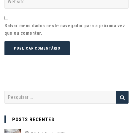
Salvar meus dados neste navegador para a próxima vez
que eu comentar.
P
e
s
q
POSTS RECENTES
u
i