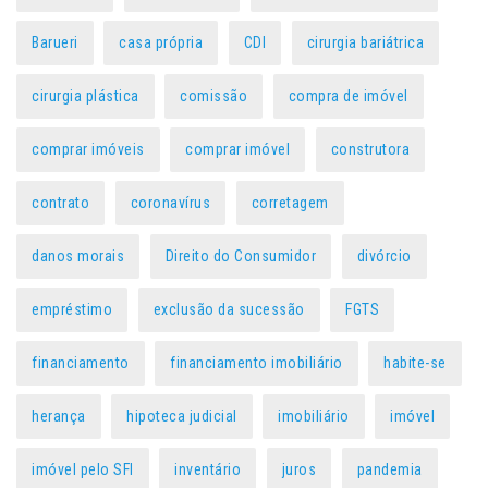
Barueri
casa própria
CDI
cirurgia bariátrica
cirurgia plástica
comissão
compra de imóvel
comprar imóveis
comprar imóvel
construtora
contrato
coronavírus
corretagem
danos morais
Direito do Consumidor
divórcio
empréstimo
exclusão da sucessão
FGTS
financiamento
financiamento imobiliário
habite-se
herança
hipoteca judicial
imobiliário
imóvel
imóvel pelo SFI
inventário
juros
pandemia