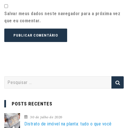
Salvar meus dados neste navegador para a próxima vez
que eu comentar.
P
e
s
q
POSTS RECENTES
u
i
30 de julho de 2026
s
Distrato de imóvel na planta: tudo o que você