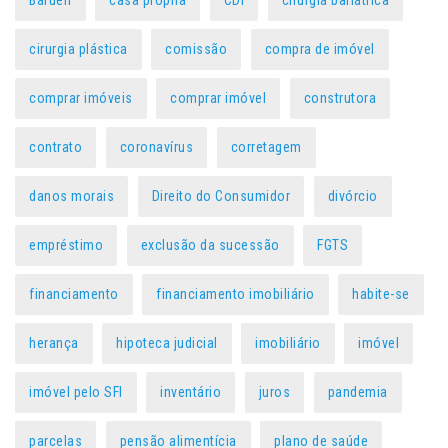
Barueri
casa própria
CDI
cirurgia bariátrica
cirurgia plástica
comissão
compra de imóvel
comprar imóveis
comprar imóvel
construtora
contrato
coronavírus
corretagem
danos morais
Direito do Consumidor
divórcio
empréstimo
exclusão da sucessão
FGTS
financiamento
financiamento imobiliário
habite-se
herança
hipoteca judicial
imobiliário
imóvel
imóvel pelo SFI
inventário
juros
pandemia
parcelas
pensão alimentícia
plano de saúde