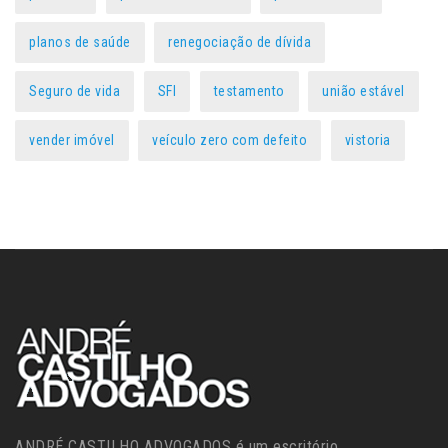
planos de saúde
renegociação de dívida
Seguro de vida
SFI
testamento
união estável
vender imóvel
veículo zero com defeito
vistoria
ANDRÉ CASTILHO ADVOGADOS é um escritório