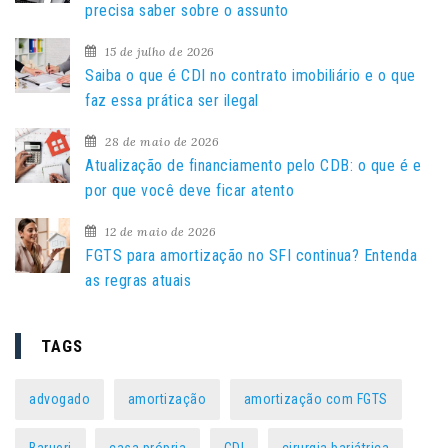
a
precisa saber sobre o assunto
r
15 de julho de 2026
p
Saiba o que é CDI no contrato imobiliário e o que
o
faz essa prática ser ilegal
r
:
28 de maio de 2026
Atualização de financiamento pelo CDB: o que é e
por que você deve ficar atento
12 de maio de 2026
FGTS para amortização no SFI continua? Entenda
as regras atuais
TAGS
advogado
amortização
amortização com FGTS