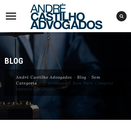
Skip
to
content
BLOG
André Castilho Advogados
>
Blog
>
Sem
Categoria
>
O Momento É Bom Para Comprar
Imóveis Em 2020?