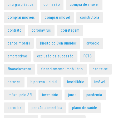
cirurgia plástica
comissão
compra de imóvel
comprar imóveis
comprar imóvel
construtora
contrato
coronavírus
corretagem
danos morais
Direito do Consumidor
divórcio
empréstimo
exclusão da sucessão
FGTS
financiamento
financiamento imobiliário
habite-se
herança
hipoteca judicial
imobiliário
imóvel
imóvel pelo SFI
inventário
juros
pandemia
parcelas
pensão alimentícia
plano de saúde