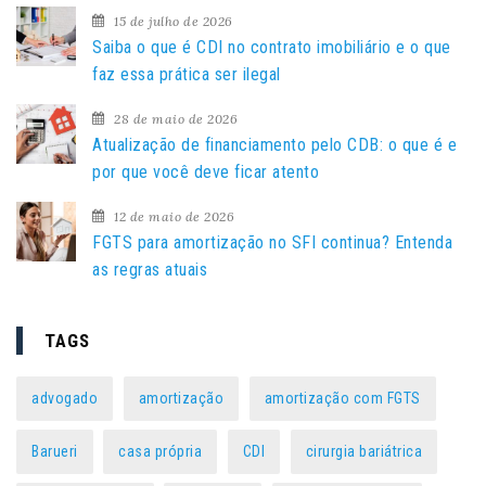
15 de julho de 2026
p
Saiba o que é CDI no contrato imobiliário e o que
o
faz essa prática ser ilegal
r
:
28 de maio de 2026
Atualização de financiamento pelo CDB: o que é e
por que você deve ficar atento
12 de maio de 2026
FGTS para amortização no SFI continua? Entenda
as regras atuais
TAGS
advogado
amortização
amortização com FGTS
Barueri
casa própria
CDI
cirurgia bariátrica