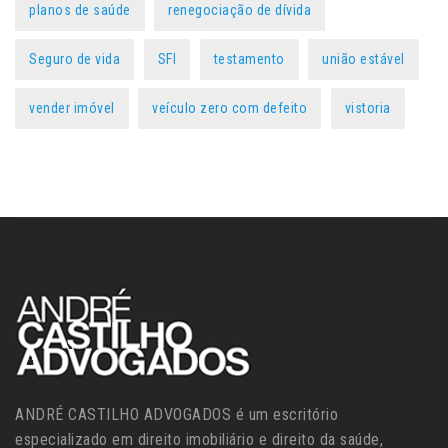
planos de saúde
renegociação de dívida
Seguro de vida
SFI
testamento
união estável
vender imóvel
veículo zero com defeito
vistoria
ANDRÉ CASTILHO ADVOGADOS é um escritório
especializado em direito imobiliário e direito da saúde,