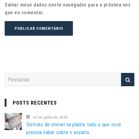
Salvar meus dados neste navegador para a próxima vez
que eu comentar.
P
e
s
q
POSTS RECENTES
u
i
30 de julho de 2026
s
Distrato de imóvel na planta: tudo o que você
a
precisa saber sobre o assunto
r